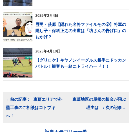
2025年2月4日
歴男・荻原【隠れた名将ファイルその②】将軍の
隠し子・保科正之の出世は「坊さんの告げ口」の
おかげ？
2023年4月10日
【グリロケ】キヤノンイーグルス相手にドッカン
バトル！観客も一緒にトライハード！！
投
東葛エリアで外
東葛地区の屋根の板金が飛ぶ
稿
壁工事のご相談はコトブキ
理由は
ナ
ビ
へ！
ゲ
ー
シ
記事カテゴリー一覧