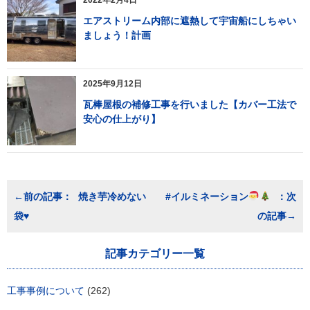
エアストリーム内部に遮熱して宇宙船にしちゃい
ましょう！計画
2025年9月12日
瓦棒屋根の補修工事を行いました【カバー工法で
安心の仕上がり】
投
焼き芋冷めない
#イルミネーション
稿
袋♥
ナ
ビ
ゲ
記事カテゴリー一覧
ー
シ
ョ
工事事例について
(262)
ン