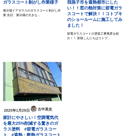
ガラスコート剝がし作業様子
我孫子市を遮熱都市にした
い！！窓の熱対策に節電ガラ
展示場ドアガラスのガラスコート剥がし作
スコートで解決！！コトブキ
業 先日、展示場の大きな...
のショールームに施工してみ
ました！
節電ガラスコートの塗装工事風景を紹
介！！ 皆様こんにちはコトブ...
古中英史
2025年1月29日
家計にやさしい！空調電気代
を最大25%削減する驚きのガ
ラス塗料 #節電ガラスコー
ト #遮熱・断熱ガラスコート