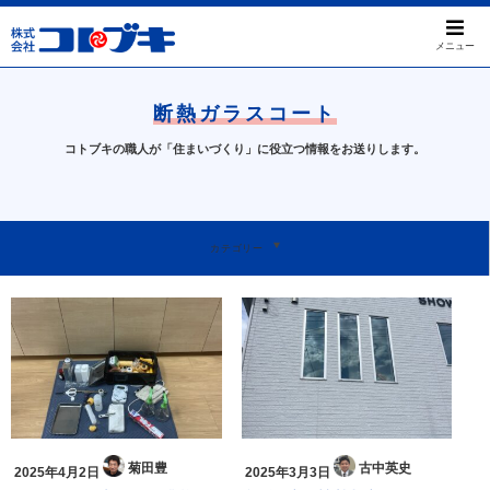
メニュー
断熱ガラスコート
コトブキの職人が「住まいづくり」に役立つ情報をお送りします。
すべて
屋根のお困りごと
工事事例について
天窓について
本日のお問い合わせ
我孫子ってすばらしい
お知らせ
カテゴリー
菊田豊
古中英史
2025年4月2日
2025年3月3日