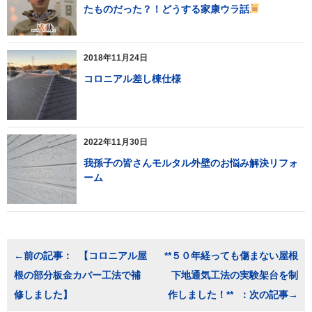
たものだった？！どうする家康ウラ話
2018年11月24日
コロニアル差し棟仕様
2022年11月30日
我孫子の皆さんモルタル外壁のお悩み解決リフォ
ーム
投
【コロニアル屋
**５０年経っても傷まない屋根
稿
根の部分板金カバー工法で補
下地通気工法の実験架台を制
ナ
ビ
修しました】
作しました！**
ゲ