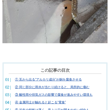
この記事の目次
① 瓦から出る“アルカリ成分”が銅を腐食させる
② 同じ部分に雨水が当たり続けると、局所的に傷む
③ 酸性雨や排気ガスの影響で腐食が進みやすい環境も
④ 金属同士が触れると起こる“電食”
⑤ 近年の銅板は薄く、昔より穴が開きやすい傾向も