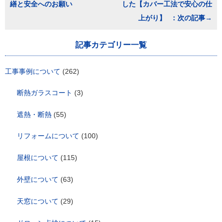
繕と安全へのお願い
した【カバー工法で安心の仕
ナ
ビ
上がり】
ゲ
ー
シ
記事カテゴリー一覧
ョ
ン
工事事例について
(262)
断熱ガラスコート
(3)
遮熱・断熱
(55)
リフォームについて
(100)
屋根について
(115)
外壁について
(63)
天窓について
(29)