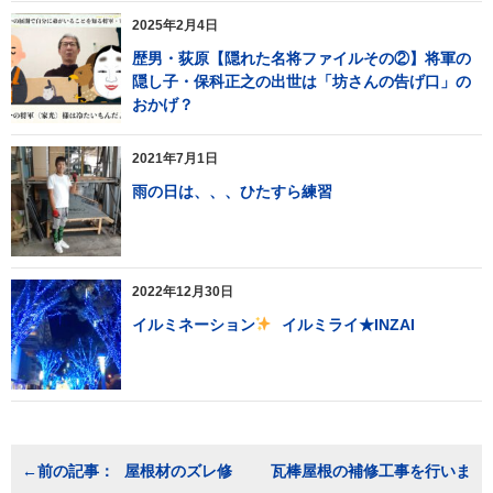
2025年2月4日
歴男・荻原【隠れた名将ファイルその②】将軍の
隠し子・保科正之の出世は「坊さんの告げ口」の
おかげ？
2021年7月1日
雨の日は、、、ひたすら練習
2022年12月30日
イルミネーション
イルミライ★INZAI
投
屋根材のズレ修
瓦棒屋根の補修工事を行いま
稿