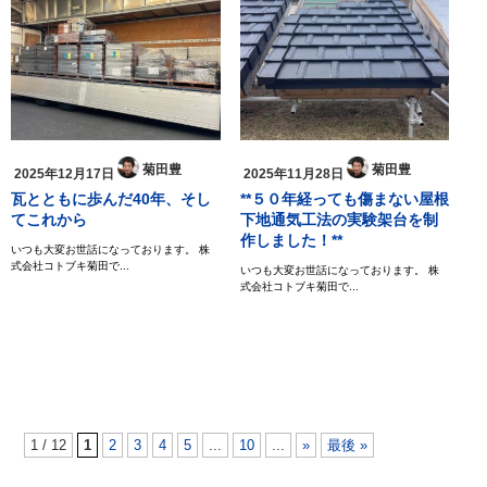
菊田豊
菊田豊
2025年12月17日
2025年11月28日
瓦とともに歩んだ40年、そし
**５０年経っても傷まない屋根
てこれから
下地通気工法の実験架台を制
作しました！**
いつも大変お世話になっております。 株
式会社コトブキ菊田で...
いつも大変お世話になっております。 株
式会社コトブキ菊田で...
1 / 12
1
2
3
4
5
...
10
...
»
最後 »