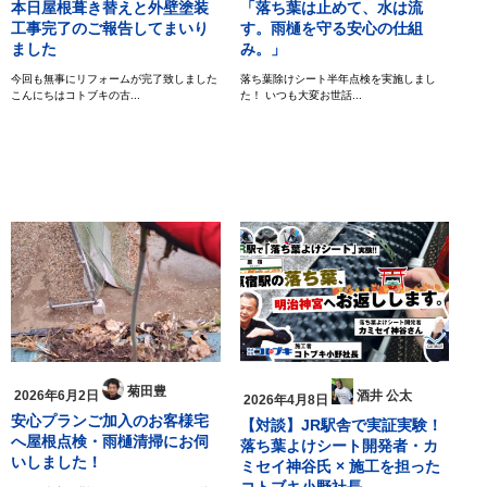
本日屋根葺き替えと外壁塗装
「落ち葉は止めて、水は流
工事完了のご報告してまいり
す。雨樋を守る安心の仕組
ました
み。」
今回も無事にリフォームが完了致しました
落ち葉除けシート半年点検を実施しまし
こんにちはコトブキの古...
た！ いつも大変お世話...
菊田豊
酒井 公太
2026年6月2日
2026年4月8日
安心プランご加入のお客様宅
【対談】JR駅舎で実証実験！
へ屋根点検・雨樋清掃にお伺
落ち葉よけシート開発者・カ
いしました！
ミセイ神谷氏 × 施工を担った