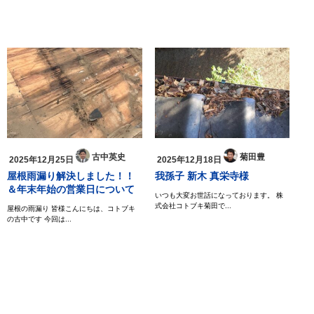
古中英史
菊田豊
2025年12月25日
2025年12月18日
屋根雨漏り解決しました！！
我孫子 新木 真栄寺様
＆年末年始の営業日について
いつも大変お世話になっております。 株
式会社コトブキ菊田で...
屋根の雨漏り 皆様こんにちは、コトブキ
の古中です 今回は...