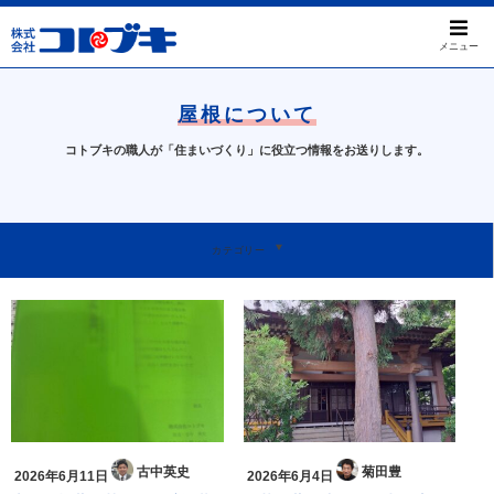
メニュー
屋根について
コトブキの職人が「住まいづくり」に役立つ情報をお送りします。
すべて
屋根のお困りごと
工事事例について
天窓について
本日のお問い合わせ
我孫子ってすばらしい
お知らせ
カテゴリー
古中英史
菊田豊
2026年6月11日
2026年6月4日