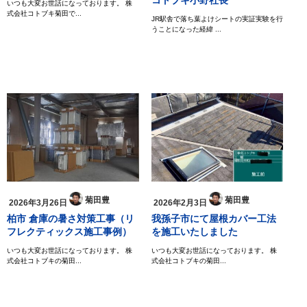
コトブキ小野社長
いつも大変お世話になっております。 株
式会社コトブキ菊田で...
JR駅舎で落ち葉よけシートの実証実験を行
うことになった経緯 ...
菊田豊
菊田豊
2026年3月26日
2026年2月3日
柏市 倉庫の暑さ対策工事（リ
我孫子市にて屋根カバー工法
フレクティックス施工事例）
を施工いたしました
いつも大変お世話になっております。 株
いつも大変お世話になっております。 株
式会社コトブキの菊田...
式会社コトブキの菊田...