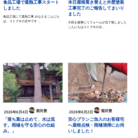
食品工場で遮熱工事スタート
本日屋根葺き替えと外壁塗装
しました
工事完了のご報告してまいり
ました
食品工場にて遮熱工事 みなさまこんにち
は、コトブキの古中です ...
今回も無事にリフォームが完了致しました
こんにちはコトブキの古...
菊田豊
菊田豊
2026年6月4日
2026年6月2日
「落ち葉は止めて、水は流
安心プランご加入のお客様宅
す。雨樋を守る安心の仕組
へ屋根点検・雨樋清掃にお伺
み。」
いしました！