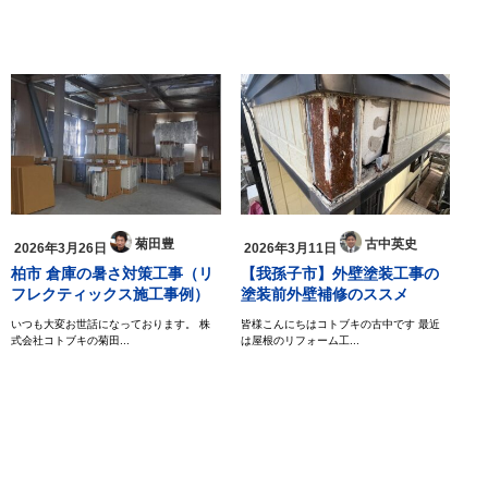
菊田豊
古中英史
2026年3月26日
2026年3月11日
柏市 倉庫の暑さ対策工事（リ
【我孫子市】外壁塗装工事の
フレクティックス施工事例）
塗装前外壁補修のススメ
いつも大変お世話になっております。 株
皆様こんにちはコトブキの古中です 最近
式会社コトブキの菊田...
は屋根のリフォーム工...