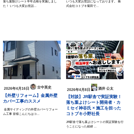
落ち葉除けシート半年点検を実施しまし
いつも大変お世話になっております。 株
た！ いつも大変お世話...
式会社コトブキ菊田で...
古中英史
酒井 公太
2026年4月16日
2026年4月8日
【外壁リフォーム】金属外壁
【対談】JR駅舎で実証実験！
カバー工事のススメ
落ち葉よけシート開発者・カ
ミセイ神谷氏 × 施工を担った
金属サイディングの外壁カバーリフォー
コトブキ小野社長
ム工事 皆様こんにちはコ...
JR駅舎で落ち葉よけシートの実証実験を行
うことになった経緯 ...