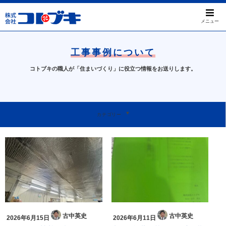
メニュー
工事事例について
コトブキの職人が「住まいづくり」に役立つ情報をお送りします。
すべて
屋根のお困りごと
工事事例について
天窓について
本日のお問い合わせ
我孫子ってすばらしい
お知らせ
カテゴリー
古中英史
古中英史
2026年6月15日
2026年6月11日