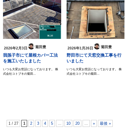
菊田豊
菊田豊
2026年2月3日
2026年1月26日
我孫子市にて屋根カバー工法
野田市にて天窓交換工事を行
を施工いたしました
いました
いつも大変お世話になっております。 株
いつも大変お世話になっております。 株
式会社コトブキの菊田...
式会社コトブキの菊田...
1 / 27
1
2
3
4
5
...
10
20
...
»
最後 »