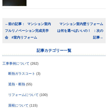
投
マンション室内
マンション室内壁リフォーム
稿
フルリノベーション完成見学
は何を選べばいいの！
ナ
ビ
会 #室内リフォーム
ゲ
ー
シ
記事カテゴリー一覧
ョ
ン
工事事例について
(262)
断熱ガラスコート
(3)
遮熱・断熱
(55)
リフォームについて
(100)
屋根について
(115)