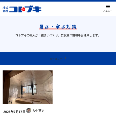
メニュー
暑さ・寒さ対策
コトブキの職人が「住まいづくり」に役立つ情報をお送りします。
すべて
屋根のお困りごと
工事事例について
天窓について
本日のお問い合わせ
我孫子ってすばらしい
お知らせ
カテゴリー
古中英史
2025年7月17日