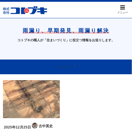
メニュー
雨漏り、早期発見、雨漏り解決
コトブキの職人が「住まいづくり」に役立つ情報をお送りします。
すべて
屋根のお困りごと
工事事例について
天窓について
本日のお問い合わせ
我孫子ってすばらしい
お知らせ
カテゴリー
古中英史
2025年12月25日