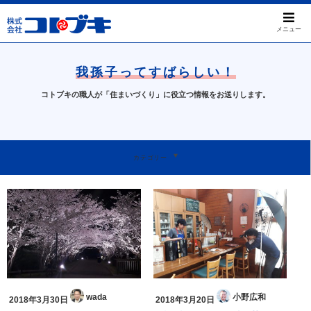
メニュー
我孫子ってすばらしい！
コトブキの職人が「住まいづくり」に役立つ情報をお送りします。
すべて
屋根のお困りごと
工事事例について
天窓について
本日のお問い合わせ
我孫子ってすばらしい
お知らせ
カテゴリー
wada
小野広和
2018年3月30日
2018年3月20日