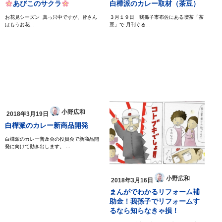
あびこのサクラ
白樺派のカレー取材（茶豆）
お花見シーズン 真っ只中ですが、皆さん
３月１９日 我孫子市布佐にある喫茶「茶
はもうお花...
豆」で 月刊ぐる...
小野広和
2018年3月19日
白樺派のカレー新商品開発
白樺派のカレー普及会の役員会で新商品開
発に向けて動き出します。 ...
小野広和
2018年3月16日
まんがでわかるリフォーム補
助金！我孫子でリフォームす
るなら知らなきゃ損！