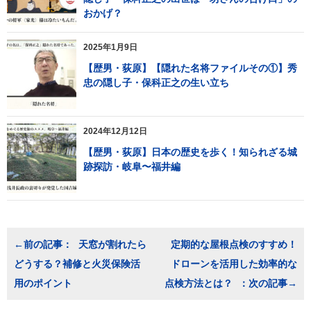
おかげ？
2025年1月9日
【歴男・荻原】【隠れた名将ファイルその①】秀
忠の隠し子・保科正之の生い立ち
2024年12月12日
【歴男・荻原】日本の歴史を歩く！知られざる城
跡探訪・岐阜〜福井編
投
天窓が割れたら
定期的な屋根点検のすすめ！
稿
どうする？補修と火災保険活
ドローンを活用した効率的な
ナ
ビ
用のポイント
点検方法とは？
ゲ
ー