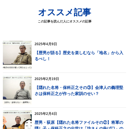
オススメ記事
この記事を読んだ人にオススメの記事
2025年4月9日
【歴男が語る】歴史を楽しむなら「地名」から入
るべし！
2025年2月19日
【隠れた名将・保科正之その③】会津人の義理堅
さは保科正之が作った家訓のせい？
2025年2月4日
歴男・荻原【隠れた名将ファイルその②】将軍の
隠し子・保科正之の出世は「坊さんの告げ口」の