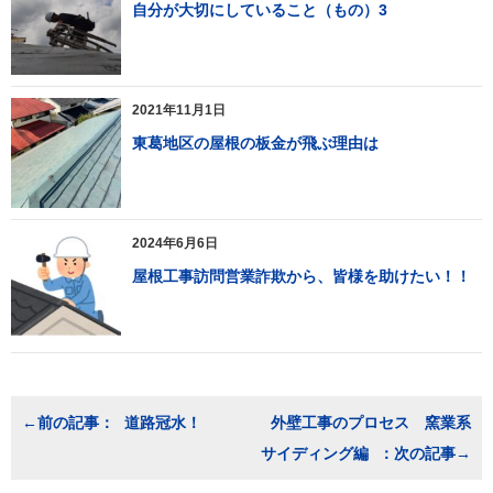
自分が大切にしていること（もの）3
2021年11月1日
東葛地区の屋根の板金が飛ぶ理由は
2024年6月6日
屋根工事訪問営業詐欺から、皆様を助けたい！！
投
道路冠水！
外壁工事のプロセス 窯業系
稿
サイディング編
ナ
ビ