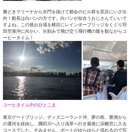
勝どきマリーナから水門を抜けて都会のビル群を尻目にいざ出
向！船長は白パンの方です。白パンが似合うおじさんていいで
すよね。この後お台場を横目にレインボーブリッジをくぐり羽
田空港沖に向かい、分刻みで飛び交う飛行機の腹を観ながらコ
ーヒータイム！
コーヒタイム中のひとこま
東京ゲートブリッジ、ディズニーランド沖、夢の島、豊洲から
の運河を経由し、隅田川へ入り浅草へ行き最後に浜離宮に入る
コースでした。すみません、ボートがゆらゆらと揺れるので写