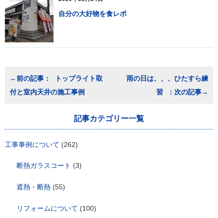
自分の大好物を食レポ
投
トップライト取
雨の日は、、、ひたすら練
稿
付と室内天井の施工事例
習
ナ
ビ
ゲ
記事カテゴリー一覧
ー
シ
ョ
工事事例について
(262)
ン
断熱ガラスコート
(3)
遮熱・断熱
(55)
リフォームについて
(100)