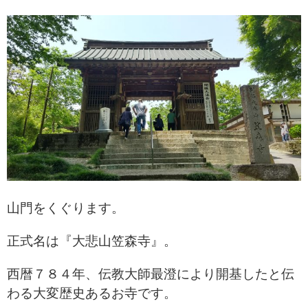
山門をくぐります。
正式名は『大悲山笠森寺』。
西暦７８４年、伝教大師最澄により
開基したと伝
わる大変歴史あるお寺です。