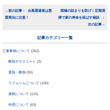
投
台風通過後は悪
雨樋の詰まりを防げ！定期清
稿
質商法に注意！
掃で家の寿命を延ばす秘訣
ナ
ビ
ゲ
ー
シ
記事カテゴリー一覧
ョ
ン
工事事例について
(262)
断熱ガラスコート
(3)
遮熱・断熱
(55)
リフォームについて
(100)
屋根について
(115)
外壁について
(63)