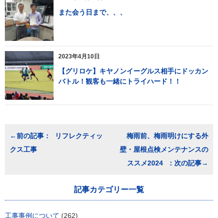
また会う日まで、、、
2023年4月10日
【グリロケ】キヤノンイーグルス相手にドッカン
バトル！観客も一緒にトライハード！！
投
リフレクティッ
梅雨前、梅雨明けにする外
稿
クス工事
壁・屋根点検メンテナンスの
ナ
ビ
ススメ2024
ゲ
ー
シ
記事カテゴリー一覧
ョ
ン
工事事例について
(262)