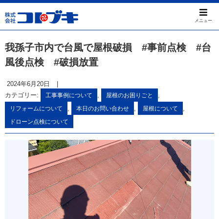
メニュー
我孫子市内で台風で屋根破損 #事前点検 #台
風後点検 #破損放置
2024年6月20日
|
カテゴリー:
,
,
工事事例について
屋根のお困りごと
,
,
,
リフォームについて
本日のお問い合わせ
屋根について
ドローン点検について