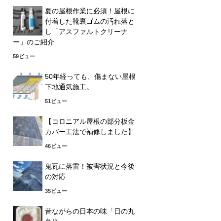
夏の屋根作業に必須！屋根に
付着した靴裏ゴムの汚れ落と
し「アスファルトクリーナ
ー」のご紹介
59ビュー
50年経っても、傷まない屋根
下地通気施工。
51ビュー
【コロニアル屋根の部分板金
カバー工法で補修しました】
46ビュー
鬼瓦に落雷！被害状況と今後
の対応
35ビュー
昔ながらの日本の味「日の丸