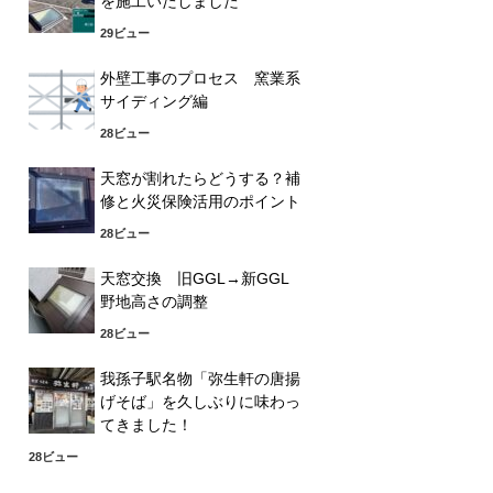
を施工いたしました
29ビュー
外壁工事のプロセス 窯業系
サイディング編
28ビュー
天窓が割れたらどうする？補
修と火災保険活用のポイント
28ビュー
天窓交換 旧GGL→新GGL
野地高さの調整
28ビュー
我孫子駅名物「弥生軒の唐揚
げそば」を久しぶりに味わっ
てきました！
28ビュー