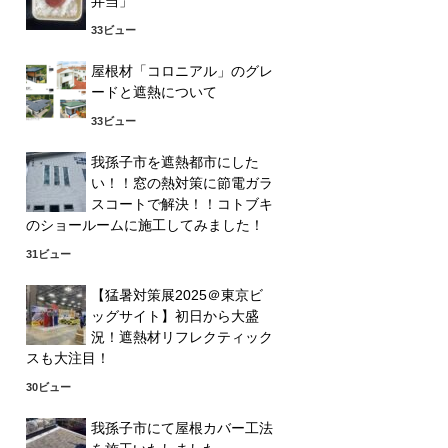
弁当」
33ビュー
屋根材「コロニアル」のグレ
ードと遮熱について
33ビュー
我孫子市を遮熱都市にした
い！！窓の熱対策に節電ガラ
スコートで解決！！コトブキ
のショールームに施工してみました！
31ビュー
【猛暑対策展2025＠東京ビ
ッグサイト】初日から大盛
況！遮熱材リフレクティック
スも大注目！
30ビュー
我孫子市にて屋根カバー工法