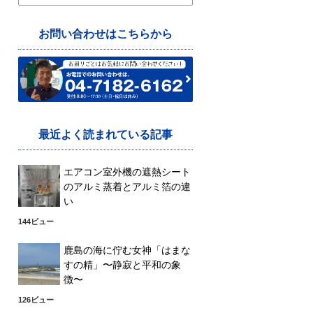
索:
お問い合わせはこちらから
最近よく読まれている記事
エアコン室外機の遮熱シート
のアルミ蒸着とアルミ箔の違
い
144ビュー
鹿島の海に佇む女神「はまな
すの精」〜静寂と平和の象
徴〜
126ビュー