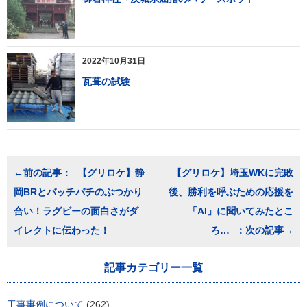
2022年10月31日
瓦葺の試験
投
【グリロケ】静
【グリロケ】埼玉WKに完敗
稿
岡BRとバッチバチのぶつかり
後、勝利を呼ぶための応援を
ナ
ビ
合い！ラグビーの面白さがダ
「AI」に聞いてみたとこ
ゲ
イレクトに伝わった！
ろ…
ー
シ
ョ
記事カテゴリー一覧
ン
工事事例について
(262)