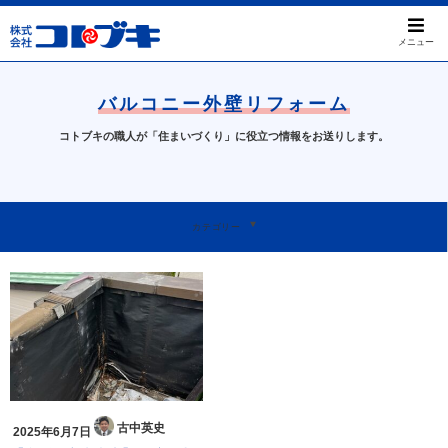
メニュー
バルコニー外壁リフォーム
コトブキの職人が「住まいづくり」に役立つ情報をお送りします。
すべて
屋根のお困りごと
工事事例について
天窓について
本日のお問い合わせ
我孫子ってすばらしい
お知らせ
カテゴリー
古中英史
2025年6月7日