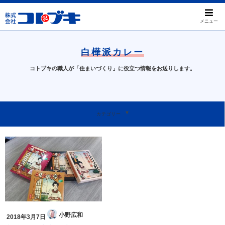
メニュー
白樺派カレー
コトブキの職人が「住まいづくり」に役立つ情報をお送りします。
すべて
屋根のお困りごと
工事事例について
天窓について
本日のお問い合わせ
我孫子ってすばらしい
お知らせ
カテゴリー
小野広和
2018年3月7日