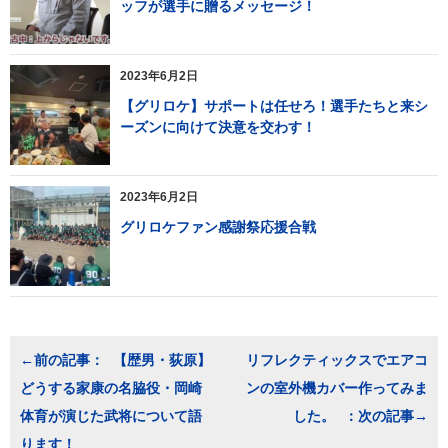
ッフが選手に贈るメッセージ！
2023年6月2日
【グリロケ】サポートは任せろ！選手たちと来シ
ーズンに向けて決意を交わす！
2023年6月2日
グリロケファン感謝祭応援合戦
投
【歴男・荻原】
リフレクティックスでエアコ
稿
どうする家康の名脇役・岡崎
ンの室外機カバー作ってみま
ナ
ビ
体育が演じた武将について語
した。
ゲ
ります！