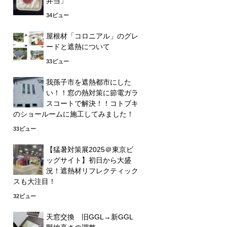
弁当」
34ビュー
屋根材「コロニアル」のグレ
ードと遮熱について
33ビュー
我孫子市を遮熱都市にした
い！！窓の熱対策に節電ガラ
スコートで解決！！コトブキ
のショールームに施工してみました！
33ビュー
【猛暑対策展2025＠東京ビ
ッグサイト】初日から大盛
況！遮熱材リフレクティック
スも大注目！
32ビュー
天窓交換 旧GGL→新GGL