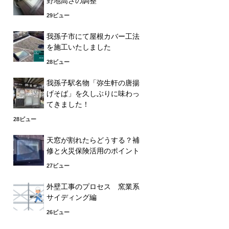
野地高さの調整
29ビュー
我孫子市にて屋根カバー工法
を施工いたしました
28ビュー
我孫子駅名物「弥生軒の唐揚
げそば」を久しぶりに味わっ
てきました！
28ビュー
天窓が割れたらどうする？補
修と火災保険活用のポイント
27ビュー
外壁工事のプロセス 窯業系
サイディング編
26ビュー