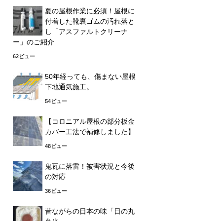
夏の屋根作業に必須！屋根に
付着した靴裏ゴムの汚れ落と
し「アスファルトクリーナ
ー」のご紹介
62ビュー
50年経っても、傷まない屋根
下地通気施工。
54ビュー
【コロニアル屋根の部分板金
カバー工法で補修しました】
48ビュー
鬼瓦に落雷！被害状況と今後
の対応
36ビュー
昔ながらの日本の味「日の丸