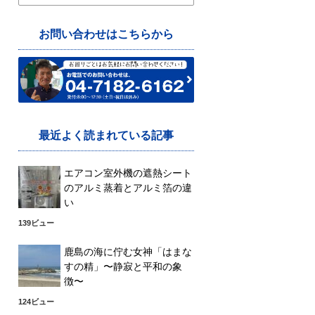
索:
お問い合わせはこちらから
最近よく読まれている記事
エアコン室外機の遮熱シート
のアルミ蒸着とアルミ箔の違
い
139ビュー
鹿島の海に佇む女神「はまな
すの精」〜静寂と平和の象
徴〜
124ビュー