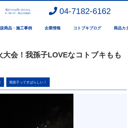
04-7182-6162
電話でのお問い合わせは、
。
8：00〜17：30(土日祝休）
扱商品・施工事例
企業情報
コトブキブログ
商品カ
大会！我孫子LOVEなコトブキもも
,
常
我孫子ってすばらしい！