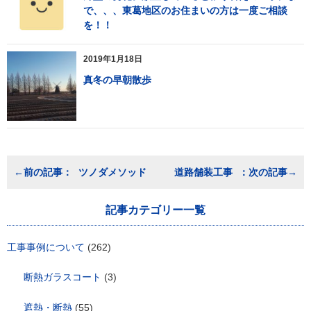
で、、、東葛地区のお住まいの方は一度ご相談
を！！
2019年1月18日
真冬の早朝散歩
投
ツノダメソッド
道路舗装工事
稿
ナ
ビ
記事カテゴリー一覧
ゲ
ー
工事事例について
(262)
シ
ョ
ン
断熱ガラスコート
(3)
遮熱・断熱
(55)