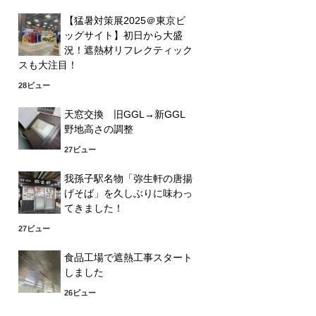
【猛暑対策展2025＠東京ビ
ッグサイト】初日から大盛
況！遮熱材リフレクティック
スも大注目！
28ビュー
天窓交換 旧GGL→新GGL
野地高さの調整
27ビュー
我孫子駅名物「弥生軒の唐揚
げそば」を久しぶりに味わっ
てきました！
27ビュー
食品工場で遮熱工事スタート
しました
26ビュー