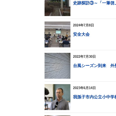
史跡探訪③～「一筆啓
2024年7月8日
安全大会
2022年7月30日
台風シーズン到来 外
2023年6月14日
我孫子市内公立小中学