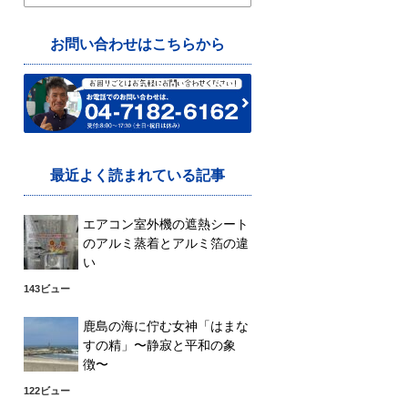
索:
お問い合わせはこちらから
最近よく読まれている記事
エアコン室外機の遮熱シート
のアルミ蒸着とアルミ箔の違
い
143ビュー
鹿島の海に佇む女神「はまな
すの精」〜静寂と平和の象
徴〜
122ビュー