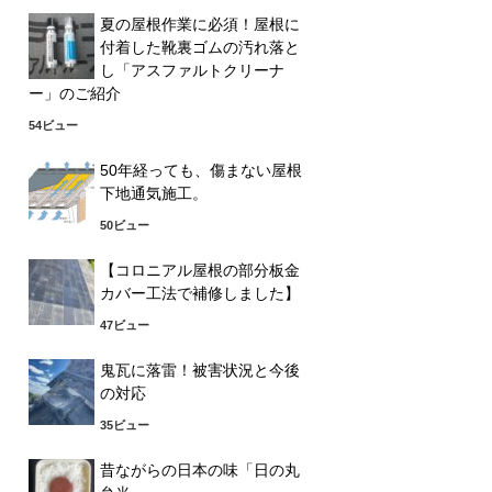
夏の屋根作業に必須！屋根に
付着した靴裏ゴムの汚れ落と
し「アスファルトクリーナ
ー」のご紹介
54ビュー
50年経っても、傷まない屋根
下地通気施工。
50ビュー
【コロニアル屋根の部分板金
カバー工法で補修しました】
47ビュー
鬼瓦に落雷！被害状況と今後
の対応
35ビュー
昔ながらの日本の味「日の丸