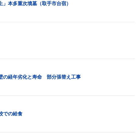
上」本多重次墳墓（取手市台宿）
壁の経年劣化と寿命 部分張替え工事
校での給食