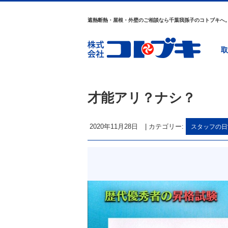
遮熱断熱・屋根・外壁のご相談なら千葉我孫子のコトブキへ
取
才能アリ？ナシ？
2020年11月28日
|
カテゴリー:
スタッフの日