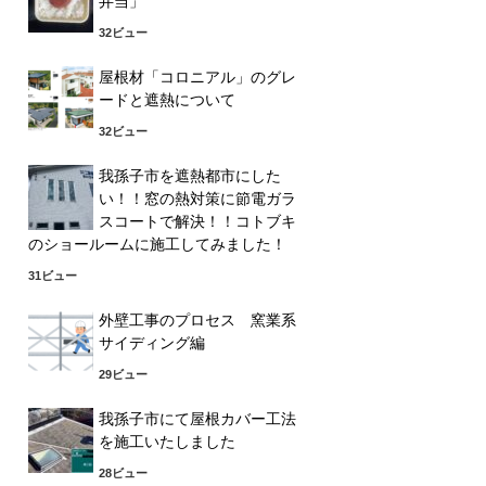
弁当」
32ビュー
屋根材「コロニアル」のグレ
ードと遮熱について
32ビュー
我孫子市を遮熱都市にした
い！！窓の熱対策に節電ガラ
スコートで解決！！コトブキ
のショールームに施工してみました！
31ビュー
外壁工事のプロセス 窯業系
サイディング編
29ビュー
我孫子市にて屋根カバー工法
を施工いたしました
28ビュー