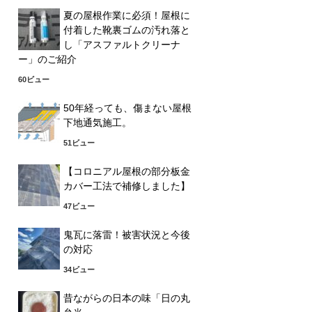
夏の屋根作業に必須！屋根に
付着した靴裏ゴムの汚れ落と
し「アスファルトクリーナ
ー」のご紹介
60ビュー
50年経っても、傷まない屋根
下地通気施工。
51ビュー
【コロニアル屋根の部分板金
カバー工法で補修しました】
47ビュー
鬼瓦に落雷！被害状況と今後
の対応
34ビュー
昔ながらの日本の味「日の丸