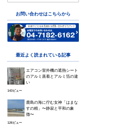
索:
お問い合わせはこちらから
最近よく読まれている記事
エアコン室外機の遮熱シート
のアルミ蒸着とアルミ箔の違
い
143ビュー
鹿島の海に佇む女神「はまな
すの精」〜静寂と平和の象
徴〜
126ビュー