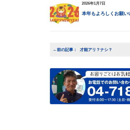
2026年1月7日
本年もよろしくお願い
投
才能アリ？ナシ？
稿
ナ
ビ
ゲ
ー
シ
ョ
ン