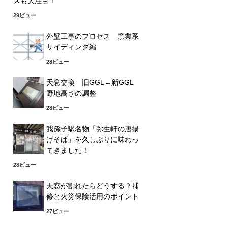
スも大注目！
29ビュー
外壁工事のプロセス 窯業系
サイディング編
28ビュー
天窓交換 旧GGL→新GGL
野地高さの調整
28ビュー
我孫子駅名物「弥生軒の唐揚
げそば」を久しぶりに味わっ
てきました！
28ビュー
天窓が割れたらどうする？補
修と火災保険活用のポイント
27ビュー