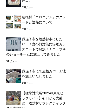
弁当」
33ビュー
屋根材「コロニアル」のグレ
ードと遮熱について
33ビュー
我孫子市を遮熱都市にした
い！！窓の熱対策に節電ガラ
スコートで解決！！コトブキ
のショールームに施工してみました！
31ビュー
我孫子市にて屋根カバー工法
を施工いたしました
29ビュー
【猛暑対策展2025＠東京ビ
ッグサイト】初日から大盛
況！遮熱材リフレクティック