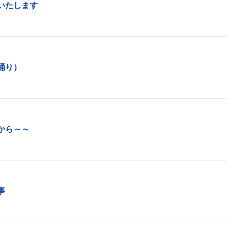
いたします
踊り）
から～～
事