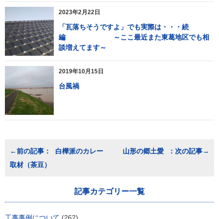
2023年2月22日
「瓦落ちそうですよ」でも実際は・・・続
編 ～ここ最近また東葛地区でも相
談増えてます～
2019年10月15日
台風禍
投
白樺派のカレー
山形の郷土愛
稿
取材（茶豆）
ナ
ビ
ゲ
記事カテゴリー一覧
ー
シ
ョ
工事事例について
(262)