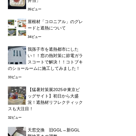
弁当」
35ビュー
屋根材「コロニアル」のグレ
ードと遮熱について
34ビュー
我孫子市を遮熱都市にした
い！！窓の熱対策に節電ガラ
スコートで解決！！コトブキ
のショールームに施工してみました！
33ビュー
【猛暑対策展2025＠東京ビ
ッグサイト】初日から大盛
況！遮熱材リフレクティック
スも大注目！
32ビュー
天窓交換 旧GGL→新GGL