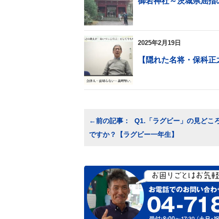
御岩神社～茨城県屈指
2025年2月19日
【隠れた名将・保科正
投
Q1.「ラグビー」の見どこ
稿
ですか？【ラグビー一年生】
ナ
ビ
ゲ
ー
シ
ョ
ン