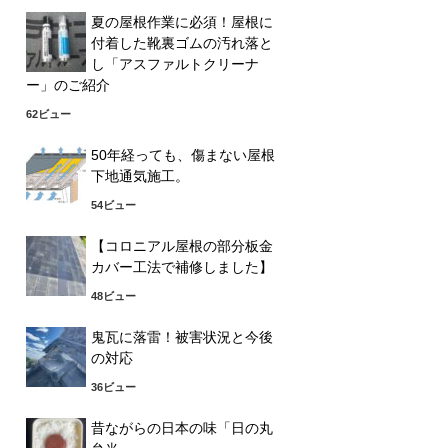
夏の屋根作業に必須！屋根に
付着した靴裏ゴムの汚れ落と
し「アスファルトクリーナ
ー」のご紹介
62ビュー
50年経っても、傷まない屋根
下地通気施工。
54ビュー
【コロニアル屋根の部分板金
カバー工法で補修しました】
48ビュー
鬼瓦に落雷！被害状況と今後
の対応
36ビュー
昔ながらの日本の味「日の丸