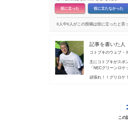
役に立った
役に立たなかった
0人中0人がこの投稿は役に立ったと言
コトブキのウェブ・
主にコトブキがスポ
「NECグリーンロ
頑張れ！！グリロケ
この