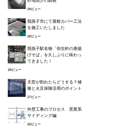
野地高さの調整
29ビュー
我孫子市にて屋根カバー工法
を施工いたしました
28ビュー
我孫子駅名物「弥生軒の唐揚
げそば」を久しぶりに味わっ
てきました！
28ビュー
天窓が割れたらどうする？補
修と火災保険活用のポイント
27ビュー
外壁工事のプロセス 窯業系
サイディング編
26ビュー