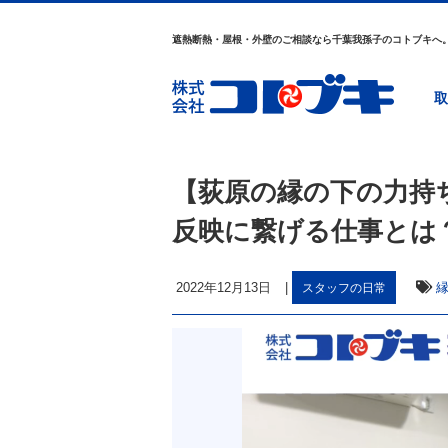
遮熱断熱・屋根・外壁のご相談なら千葉我孫子のコトブキへ
取
【荻原の縁の下の力持
反映に繋げる仕事とは
2022年12月13日
|
スタッフの日常