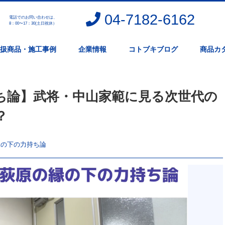
04-7182-6162
電話でのお問い合わせは、
。
8：00〜17：30(土日祝休）
扱商品・施工事例
企業情報
コトブキブログ
商品カ
ち論】武将・中山家範に見る次世代の
？
縁の下の力持ち論