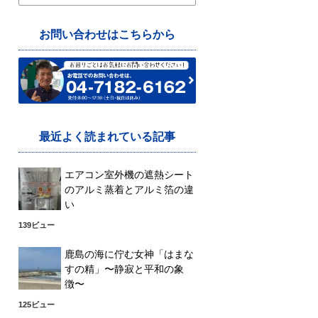
索:
お問い合わせはこちらから
最近よく読まれている記事
エアコン室外機の遮熱シート
のアルミ蒸着とアルミ箔の違
い
139ビュー
鹿島の海に佇む女神「はまな
すの精」〜静寂と平和の象
徴〜
125ビュー