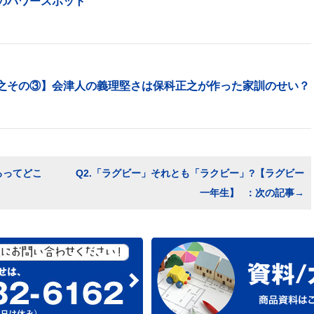
のパワースポット
之その③】会津人の義理堅さは保科正之が作った家訓のせい？
ろってどこ
Q2.「ラグビー」それとも「ラクビー」?【ラグビー
一年生】