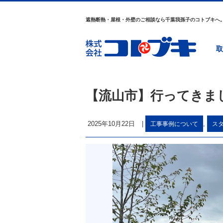
遮熱断熱・屋根・外壁のご相談なら千葉我孫子のコトブキへ
取
【流山市】行ってきま
2025年10月22日
|
,
工事事例について
ス