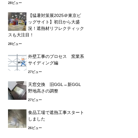
28ビュー
【猛暑対策展2025＠東京ビ
ッグサイト】初日から大盛
況！遮熱材リフレクティック
スも大注目！
28ビュー
外壁工事のプロセス 窯業系
サイディング編
27ビュー
天窓交換 旧GGL→新GGL
野地高さの調整
27ビュー
食品工場で遮熱工事スタート
しました
26ビュー