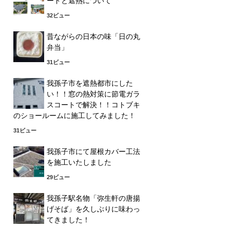
ードと遮熱について
32ビュー
昔ながらの日本の味「日の丸
弁当」
31ビュー
我孫子市を遮熱都市にした
い！！窓の熱対策に節電ガラ
スコートで解決！！コトブキ
のショールームに施工してみました！
31ビュー
我孫子市にて屋根カバー工法
を施工いたしました
29ビュー
我孫子駅名物「弥生軒の唐揚
げそば」を久しぶりに味わっ
てきました！