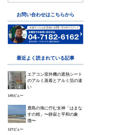
索:
お問い合わせはこちらから
最近よく読まれている記事
エアコン室外機の遮熱シート
のアルミ蒸着とアルミ箔の違
い
145ビュー
鹿島の海に佇む女神「はまな
すの精」〜静寂と平和の象
徴〜
127ビュー