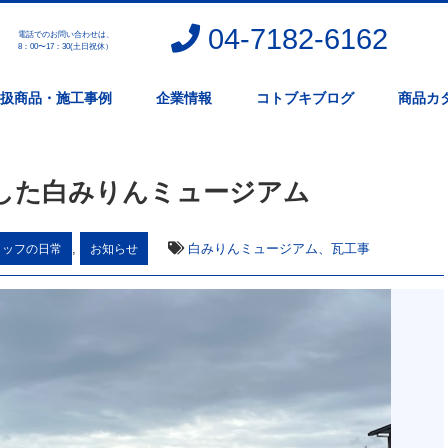
04-7182-6162
電話でのお問い合わせは、
。
8：00〜17：30(土日祝休）
扱商品・施工事例
企業情報
コトブキブログ
商品カ
した白みりんミュージアム
,
白みりんミュージアム、瓦工事
タッフの日常
お知らせ