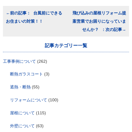
投
台風前にできる
飛び込みの屋根リフォーム提
稿
お住まいの対策！！
案営業でお困りになっていま
ナ
ビ
せんか？
ゲ
ー
シ
記事カテゴリー一覧
ョ
ン
工事事例について
(262)
断熱ガラスコート
(3)
遮熱・断熱
(55)
リフォームについて
(100)
屋根について
(115)
外壁について
(63)