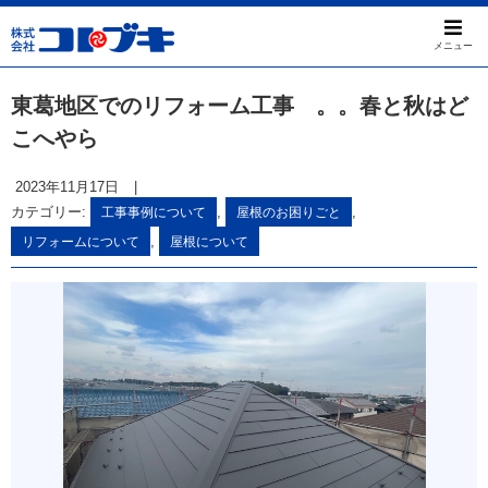
メニュー
東葛地区でのリフォーム工事 。。春と秋はど
こへやら
2023年11月17日
|
カテゴリー:
,
,
工事事例について
屋根のお困りごと
,
リフォームについて
屋根について