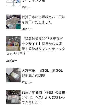
サイディング編
29ビュー
我孫子市にて屋根カバー工法
を施工いたしました
28ビュー
【猛暑対策展2025＠東京ビ
ッグサイト】初日から大盛
況！遮熱材リフレクティック
スも大注目！
28ビュー
天窓交換 旧GGL→新GGL
野地高さの調整
27ビュー
我孫子駅名物「弥生軒の唐揚
げそば」を久しぶりに味わっ
てきました！