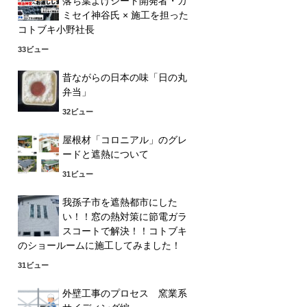
落ち葉よけシート開発者・カ
ミセイ神谷氏 × 施工を担った
コトブキ小野社長
33ビュー
昔ながらの日本の味「日の丸
弁当」
32ビュー
屋根材「コロニアル」のグレ
ードと遮熱について
31ビュー
我孫子市を遮熱都市にした
い！！窓の熱対策に節電ガラ
スコートで解決！！コトブキ
のショールームに施工してみました！
31ビュー
外壁工事のプロセス 窯業系