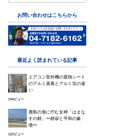
索:
お問い合わせはこちらから
最近よく読まれている記事
エアコン室外機の遮熱シート
のアルミ蒸着とアルミ箔の違
い
144ビュー
鹿島の海に佇む女神「はまな
すの精」〜静寂と平和の象
徴〜
122ビュー