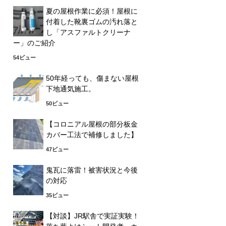
夏の屋根作業に必須！屋根に
付着した靴裏ゴムの汚れ落と
し「アスファルトクリーナ
ー」のご紹介
54ビュー
50年経っても、傷まない屋根
下地通気施工。
50ビュー
【コロニアル屋根の部分板金
カバー工法で補修しました】
47ビュー
鬼瓦に落雷！被害状況と今後
の対応
35ビュー
【対談】JR駅舎で実証実験！