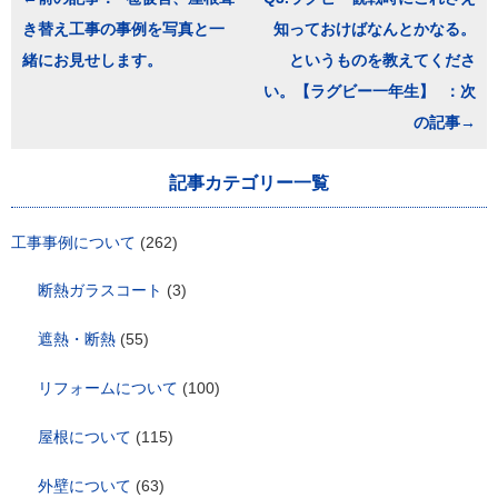
稿
き替え工事の事例を写真と一
知っておけばなんとかなる。
ナ
ビ
緒にお見せします。
というものを教えてくださ
ゲ
い。【ラグビー一年生】
ー
シ
ョ
ン
記事カテゴリー一覧
工事事例について
(262)
断熱ガラスコート
(3)
遮熱・断熱
(55)
リフォームについて
(100)
屋根について
(115)
外壁について
(63)