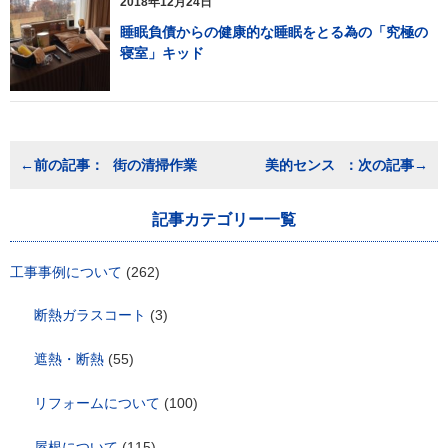
2018年12月24日
睡眠負債からの健康的な睡眠をとる為の「究極の
寝室」キッド
投
街の清掃作業
美的センス
稿
ナ
ビ
記事カテゴリー一覧
ゲ
ー
工事事例について
(262)
シ
ョ
ン
断熱ガラスコート
(3)
遮熱・断熱
(55)
リフォームについて
(100)
屋根について
(115)