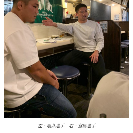
左・亀井選手 右・宮島選手