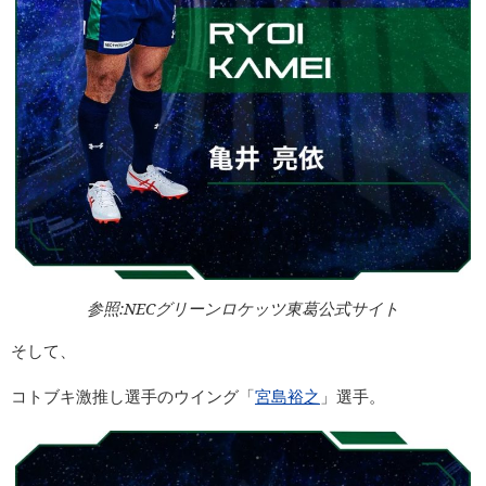
参照:NECグリーンロケッツ東葛公式サイト
そして、
コトブキ激推し選手のウイング「
宮島裕之
」選手。