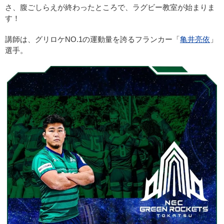
さ、腹ごしらえが終わったところで、ラグビー教室が始まりま
す！
講師は、グリロケNO.1の運動量を誇るフランカー「
亀井亮依
」
選手。