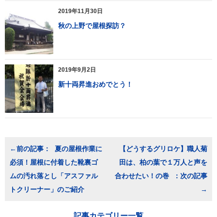
2019年11月30日
秋の上野で屋根探訪？
2019年9月2日
新十両昇進おめでとう！
投
夏の屋根作業に
【どうするグリロケ】職人菊
稿
必須！屋根に付着した靴裏ゴ
田は、柏の葉で１万人と声を
ナ
ビ
ムの汚れ落とし「アスファル
合わせたい！の巻
ゲ
トクリーナー」のご紹介
ー
シ
ョ
記事カテゴリー一覧