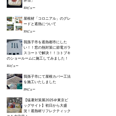
弁当」
33ビュー
屋根材「コロニアル」のグレ
ードと遮熱について
33ビュー
我孫子市を遮熱都市にした
い！！窓の熱対策に節電ガラ
スコートで解決！！コトブキ
のショールームに施工してみました！
31ビュー
我孫子市にて屋根カバー工法
を施工いたしました
29ビュー
【猛暑対策展2025＠東京ビ
ッグサイト】初日から大盛
況！遮熱材リフレクティック