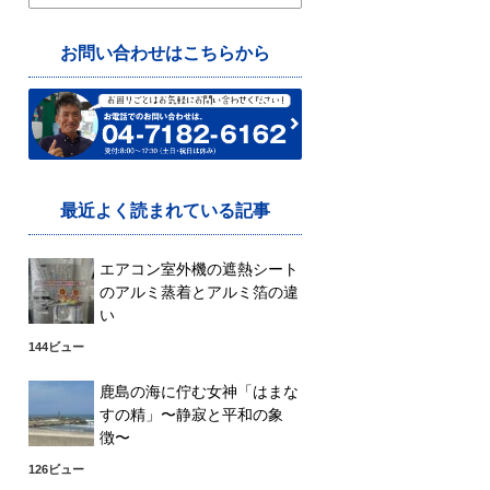
索:
お問い合わせはこちらから
最近よく読まれている記事
エアコン室外機の遮熱シート
のアルミ蒸着とアルミ箔の違
い
144ビュー
鹿島の海に佇む女神「はまな
すの精」〜静寂と平和の象
徴〜
126ビュー