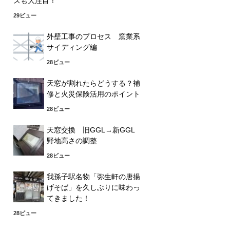
スも大注目！
29ビュー
外壁工事のプロセス 窯業系
サイディング編
28ビュー
天窓が割れたらどうする？補
修と火災保険活用のポイント
28ビュー
天窓交換 旧GGL→新GGL
野地高さの調整
28ビュー
我孫子駅名物「弥生軒の唐揚
げそば」を久しぶりに味わっ
てきました！
28ビュー