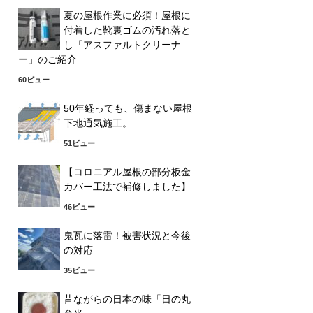
夏の屋根作業に必須！屋根に
付着した靴裏ゴムの汚れ落と
し「アスファルトクリーナ
ー」のご紹介
60ビュー
50年経っても、傷まない屋根
下地通気施工。
51ビュー
【コロニアル屋根の部分板金
カバー工法で補修しました】
46ビュー
鬼瓦に落雷！被害状況と今後
の対応
35ビュー
昔ながらの日本の味「日の丸