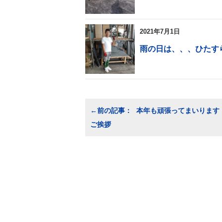
2021年7月1日
雨の日は、、、ひたす
投
本年も頑張ってまいります
稿
ご挨拶
ナ
ビ
ゲ
ー
シ
ョ
ン