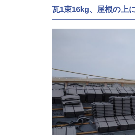
瓦1束16kg、屋根の