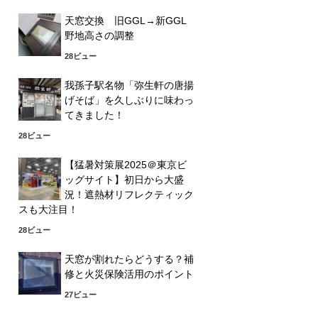
天窓交換 旧GGL→新GGL
野地高さの調整
28ビュー
我孫子駅名物「弥生軒の唐揚
げそば」を久しぶりに味わっ
てきました！
28ビュー
【猛暑対策展2025＠東京ビ
ッグサイト】初日から大盛
況！遮熱材リフレクティック
スも大注目！
28ビュー
天窓が割れたらどうする？補
修と火災保険活用のポイント
27ビュー