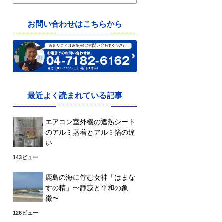
索:
お問い合わせはこちらから
最近よく読まれている記事
エアコン室外機の遮熱シート
のアルミ蒸着とアルミ箔の違
い
143ビュー
鹿島の海に佇む女神「はまな
すの精」〜静寂と平和の象
徴〜
126ビュー