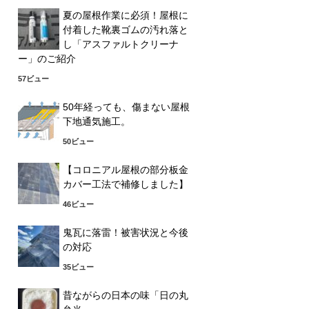
夏の屋根作業に必須！屋根に
付着した靴裏ゴムの汚れ落と
し「アスファルトクリーナ
ー」のご紹介
57ビュー
50年経っても、傷まない屋根
下地通気施工。
50ビュー
【コロニアル屋根の部分板金
カバー工法で補修しました】
46ビュー
鬼瓦に落雷！被害状況と今後
の対応
35ビュー
昔ながらの日本の味「日の丸