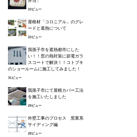
弁当」
33ビュー
屋根材「コロニアル」のグレ
ードと遮熱について
33ビュー
我孫子市を遮熱都市にした
い！！窓の熱対策に節電ガラ
スコートで解決！！コトブキ
のショールームに施工してみました！
31ビュー
我孫子市にて屋根カバー工法
を施工いたしました
29ビュー
外壁工事のプロセス 窯業系
サイディング編
28ビュー