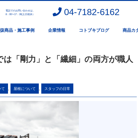
04-7182-6162
電話でのお問い合わせは、
。
8：00〜17：30(土日祝休）
扱商品・施工事例
企業情報
コトブキブログ
商品カ
では「剛力」と「繊細」の両方が職人
,
,
いて
屋根について
スタッフの日常