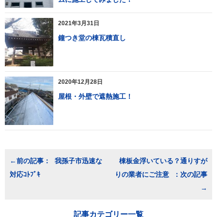
2021年3月31日
鐘つき堂の棟瓦積直し
2020年12月28日
屋根・外壁で遮熱施工！
投
我孫子市迅速な
棟板金浮いている？通りすが
稿
対応ｺﾄﾌﾞｷ
りの業者にご注意
ナ
ビ
ゲ
ー
シ
記事カテゴリー一覧