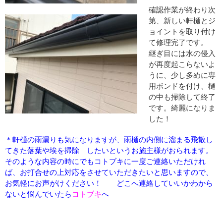
確認作業が終わり次
第、新しい軒樋とジ
ョイントを取り付け
て修理完了です。
継ぎ目には水の侵入
が再度起こらないよ
うに、少し多めに専
用ボンドを付け、樋
の中も掃除して終了
です。綺麗になりま
した！
＊軒樋の雨漏りも気になりますが、雨樋の内側に溜まる飛散し
てきた落葉や埃を掃除 したいというお施主様がおられます。
そのような内容の時にでもコトブキに一度ご連絡いただけれ
ば、お打合せの上対応をさせていただきたいと思いますので、
お気軽にお声がけください！ どこへ連絡していいかわから
ないと悩んでいたら
コトブキ
へ