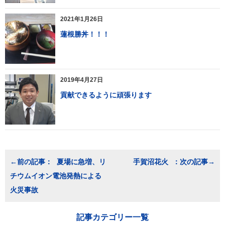
2021年1月26日
蓮根勝丼！！！
2019年4月27日
貢献できるように頑張ります
投
夏場に急増、リ
手賀沼花火
稿
チウムイオン電池発熱による
ナ
ビ
火災事故
ゲ
ー
シ
記事カテゴリー一覧