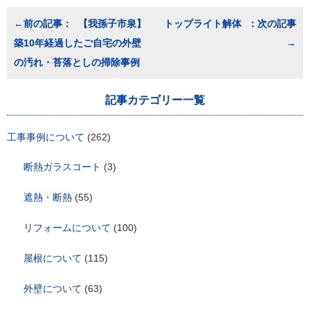
投
【我孫子市泉】
トップライト解体
稿
築10年経過したご自宅の外壁
ナ
ビ
の汚れ・苔落としの掃除事例
ゲ
ー
シ
記事カテゴリー一覧
ョ
ン
工事事例について
(262)
断熱ガラスコート
(3)
遮熱・断熱
(55)
リフォームについて
(100)
屋根について
(115)
外壁について
(63)