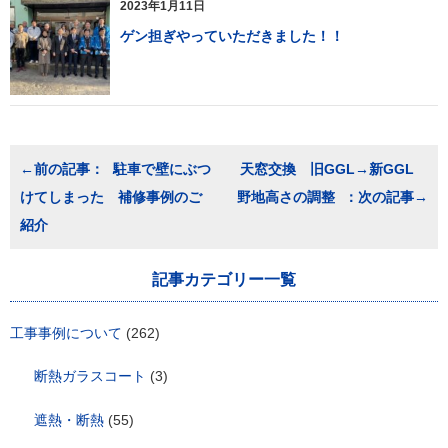
2023年1月11日
ゲン担ぎやっていただきました！！
投
駐車で壁にぶつ
天窓交換 旧GGL→新GGL
稿
けてしまった 補修事例のご
野地高さの調整
ナ
ビ
紹介
ゲ
ー
シ
記事カテゴリー一覧
ョ
ン
工事事例について
(262)
断熱ガラスコート
(3)
遮熱・断熱
(55)