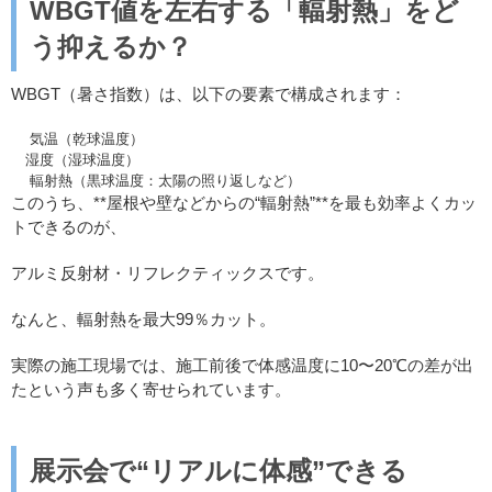
WBGT
値を左右する「輻射熱」をど
う抑えるか？
WBGT（暑さ指数）は、以下の要素で構成されます：
気温（乾球温度）
湿度（湿球温度）
輻射熱（黒球温度：太陽の照り返しなど）
このうち、**屋根や壁などからの“輻射熱”**を最も効率よくカッ
トできるのが、
アルミ反射材・リフレクティックスです。
なんと、輻射熱を最大99％カット。
実際の施工現場では、施工前後で体感温度に10〜20℃の差が出
たという声も多く寄せられています。
展示会で
“
リアルに体感
”
できる