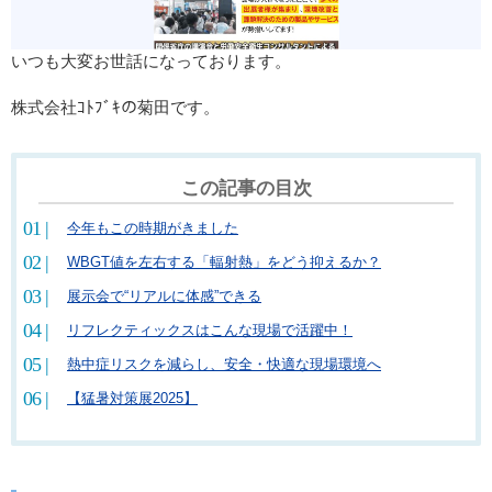
いつも大変お世話になっております。
株式会社ｺﾄﾌﾞｷの菊田です。
この記事の目次
今年もこの時期がきました
WBGT値を左右する「輻射熱」をどう抑えるか？
展示会で“リアルに体感”できる
リフレクティックスはこんな現場で活躍中！
熱中症リスクを減らし、安全・快適な現場環境へ
【猛暑対策展2025】