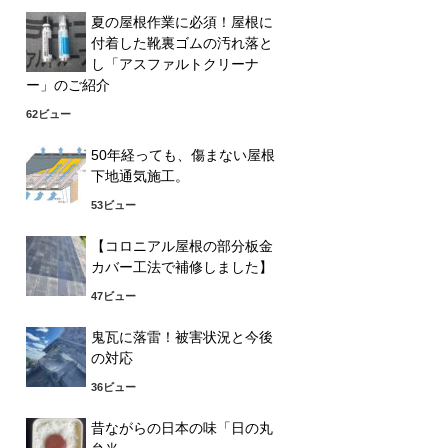
夏の屋根作業に必須！屋根に
付着した靴裏ゴムの汚れ落と
し「アスファルトクリーナ
ー」のご紹介
62ビュー
50年経っても、傷まない屋根
下地通気施工。
53ビュー
【コロニアル屋根の部分板金
カバー工法で補修しました】
47ビュー
鬼瓦に落雷！被害状況と今後
の対応
36ビュー
昔ながらの日本の味「日の丸