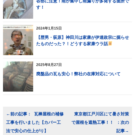
谷部に注意！雨が集中し雨漏りが多発する箇所で
す！
2024年1月15日
【歴男・荻原】神田川は家康が伊達政宗に掘らせ
たものだった？！どうする家康ウラ話
2025年8月27日
廃盤品の瓦も安心！弊社の在庫対応について
投
瓦棒屋根の補修
東京都江戸川区にて暑さ対策
稿
工事を行いました【カバー工
で屋根を遮熱工事！！
ナ
ビ
法で安心の仕上がり】