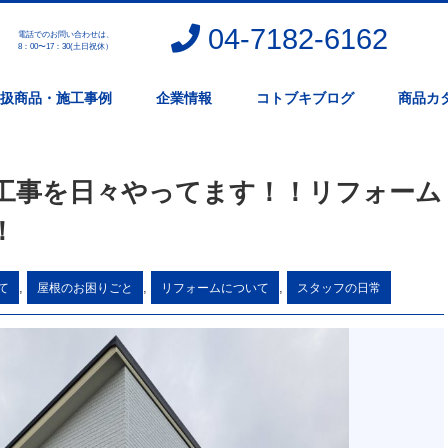
04-7182-6162
電話でのお問い合わせは、
。
8：00〜17：30(土日祝休）
扱商品・施工事例
企業情報
コトブキブログ
商品カ
工事を日々やってます！！リフォーム
！
,
,
,
て
屋根のお困りごと
リフォームについて
スタッフの日常