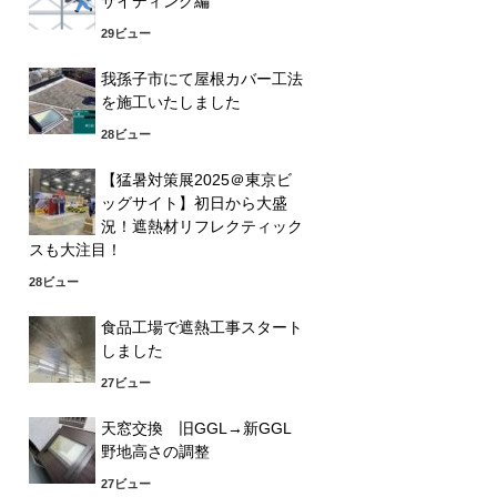
サイディング編
29ビュー
我孫子市にて屋根カバー工法
を施工いたしました
28ビュー
【猛暑対策展2025＠東京ビ
ッグサイト】初日から大盛
況！遮熱材リフレクティック
スも大注目！
28ビュー
食品工場で遮熱工事スタート
しました
27ビュー
天窓交換 旧GGL→新GGL
野地高さの調整
27ビュー