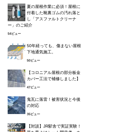
夏の屋根作業に必須！屋根に
付着した靴裏ゴムの汚れ落と
し「アスファルトクリーナ
ー」のご紹介
54ビュー
50年経っても、傷まない屋根
下地通気施工。
50ビュー
【コロニアル屋根の部分板金
カバー工法で補修しました】
47ビュー
鬼瓦に落雷！被害状況と今後
の対応
35ビュー
【対談】JR駅舎で実証実験！