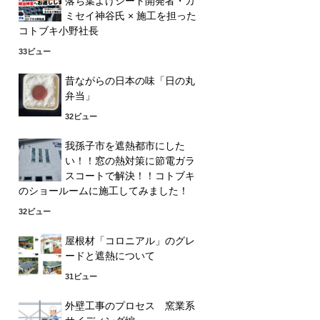
落ち葉よけシート開発者・カ
ミセイ神谷氏 × 施工を担った
コトブキ小野社長
33ビュー
昔ながらの日本の味「日の丸
弁当」
32ビュー
我孫子市を遮熱都市にした
い！！窓の熱対策に節電ガラ
スコートで解決！！コトブキ
のショールームに施工してみました！
32ビュー
屋根材「コロニアル」のグレ
ードと遮熱について
31ビュー
外壁工事のプロセス 窯業系