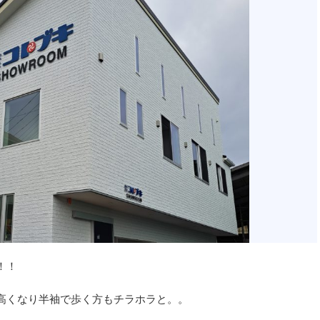
！！
高くなり半袖で歩く方もチラホラと。。