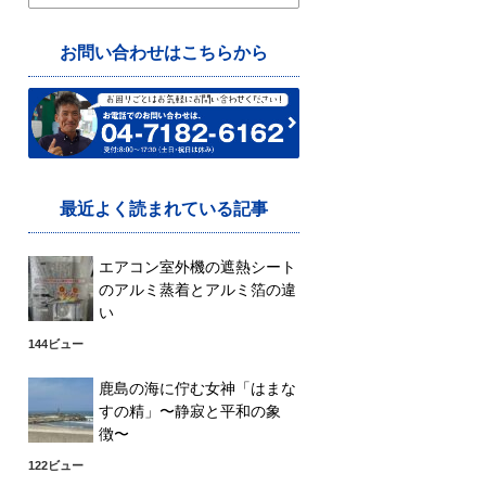
索:
お問い合わせはこちらから
最近よく読まれている記事
エアコン室外機の遮熱シート
のアルミ蒸着とアルミ箔の違
い
144ビュー
鹿島の海に佇む女神「はまな
すの精」〜静寂と平和の象
徴〜
122ビュー