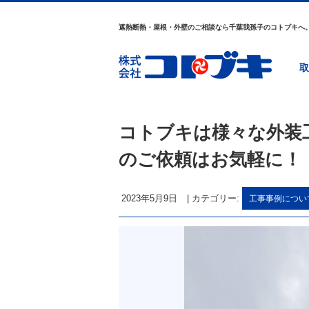
遮熱断熱・屋根・外壁のご相談なら千葉我孫子のコトブキへ
取
コトブキは様々な外装
のご依頼はお気軽に！
2023年5月9日
|
カテゴリー:
工事事例につい