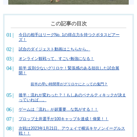
この記事の目次
今日の相手はリーグNo. 1の得点力を持つクボタスピアー
ズ！
試合のダイジェスト動画はこちらから。
オンライン観戦って、すごい勉強になる！
前半:反則少ないグリロケ！緊張感のある拮抗した試合展
開！
前半の早い時間帯がグリロケにとっての鬼門？
後半：流れが変わった？！もしあのペナルティキックが決ま
っていれば…。
ゲームは「流れ」が超重要…な気がする！！
プロップ土井選手が100キャップを達成！偉業！！
次戦は2023年1月21日、アウェイで横浜キヤノンイーグルス
戦！！