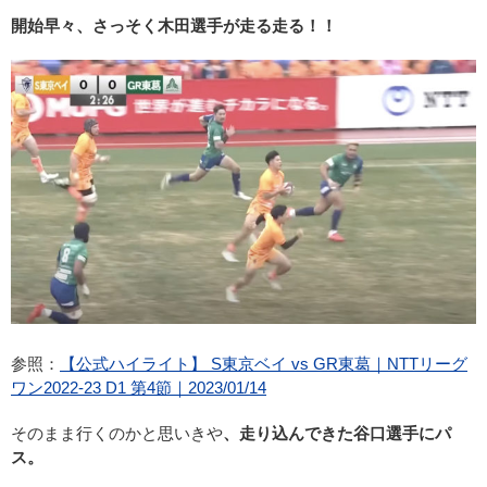
開始早々、さっそく木田選手が走る走る！！
参照：
【公式ハイライト】 S東京ベイ vs GR東葛｜NTTリーグ
ワン2022-23 D1 第4節｜2023/01/14
そのまま行くのかと思いきや
、走り込んできた谷口選手にパ
ス。