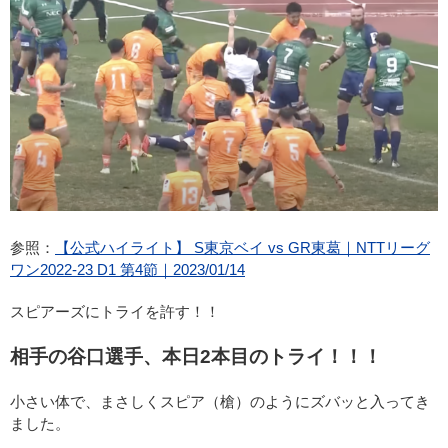
参照：
【公式ハイライト】 S東京ベイ vs GR東葛｜NTTリーグ
ワン2022-23 D1 第4節｜2023/01/14
スピアーズにトライを許す！！
相手の谷口選手、本日2本目のトライ！！！
小さい体で、まさしくスピア（槍）のようにズバッと入ってき
ました。