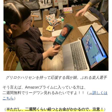
グリロケハリセンを持って応援する我が娘。ぶれる楽人選手
そう言えば、Amazonプライムに入っている方は、
二週間無料でリーグワン見れるみたいですよ！！（
→詳しくは
こちら
）
（
※ただし、二週間くらい経つとお金がかかるので、注意！
）