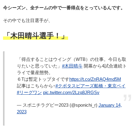
今シーズン、全チームの中で一番得点をとっているんです。
その中でも注目選手が、
「木田晴斗選手！」
「得点することはウイング（WTB）の仕事。今日も取
りたいと思っていた」
#木田晴斗
開幕から4試合連続ト
ライで量産態勢。
６Tは暫定トップタイです
https://t.co/ZnRAQ4md5M
記事はこちらから↑
#クボタスピアーズ船橋・東京ベイ
#リーグワン
pic.twitter.com/2Lzq8JRGSv
— スポニチラグビー2023 (@sponichi_r)
January 14,
2023