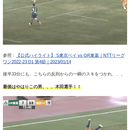
参照：
【公式ハイライト】 S東京ベイ vs GR東葛｜NTTリーグ
ワン2022-23 D1 第4節｜2023/01/14
後半33分にも、こちらの反則からの一瞬のスキをつかれ、、、
最後はやはりこの男、、、木田選手！！