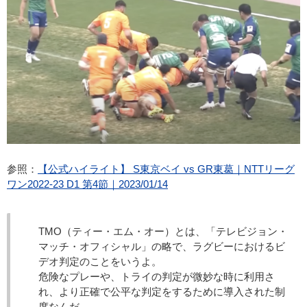
参照：
【公式ハイライト】 S東京ベイ vs GR東葛｜NTTリーグ
ワン2022-23 D1 第4節｜2023/01/14
TMO（ティー・エム・オー）とは、「テレビジョン・
マッチ・オフィシャル」の略で、ラグビーにおける
ビ
デオ判定
のことをいうよ。
危険なプレー
や、
トライの判定が微妙な時
に利用さ
れ、より
正確で公平な判定
をするために導入された制
度なんだ。