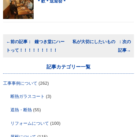
＊歓＊送迎会＊
投
鐘つき堂にハー
私が大切にしたいもの
稿
トって！！！！！！！！！
ナ
ビ
ゲ
記事カテゴリー一覧
ー
シ
ョ
工事事例について
(262)
ン
断熱ガラスコート
(3)
遮熱・断熱
(55)
リフォームについて
(100)
屋根について
(115)