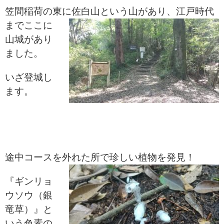
笠間稲荷の東に佐白山という山が
あり、
江戸時代
までここに
山城があり
ました。
いざ登城し
ます。
途中コースを外れた所で珍しい
植物を
発見！
『ギンリョ
ウソウ（銀
竜草）』と
いう色素の