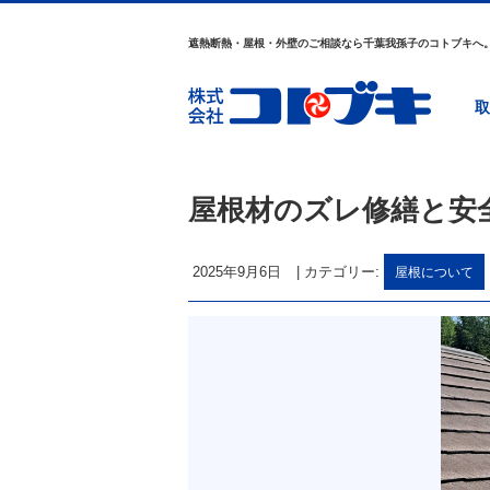
遮熱断熱・屋根・外壁のご相談なら千葉我孫子のコトブキへ
取
屋根材のズレ修繕と安
2025年9月6日
|
カテゴリー:
屋根について