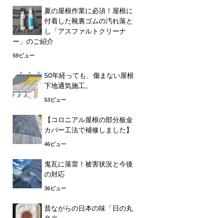
夏の屋根作業に必須！屋根に
付着した靴裏ゴムの汚れ落と
し「アスファルトクリーナ
ー」のご紹介
59ビュー
50年経っても、傷まない屋根
下地通気施工。
53ビュー
【コロニアル屋根の部分板金
カバー工法で補修しました】
46ビュー
鬼瓦に落雷！被害状況と今後
の対応
36ビュー
昔ながらの日本の味「日の丸