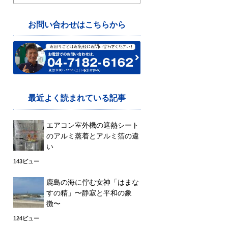
索:
お問い合わせはこちらから
最近よく読まれている記事
エアコン室外機の遮熱シート
のアルミ蒸着とアルミ箔の違
い
143ビュー
鹿島の海に佇む女神「はまな
すの精」〜静寂と平和の象
徴〜
124ビュー