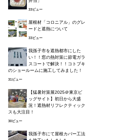
弁当」
33ビュー
屋根材「コロニアル」のグレ
ードと遮熱について
33ビュー
我孫子市を遮熱都市にした
い！！窓の熱対策に節電ガラ
スコートで解決！！コトブキ
のショールームに施工してみました！
31ビュー
【猛暑対策展2025＠東京ビ
ッグサイト】初日から大盛
況！遮熱材リフレクティック
スも大注目！
30ビュー
我孫子市にて屋根カバー工法