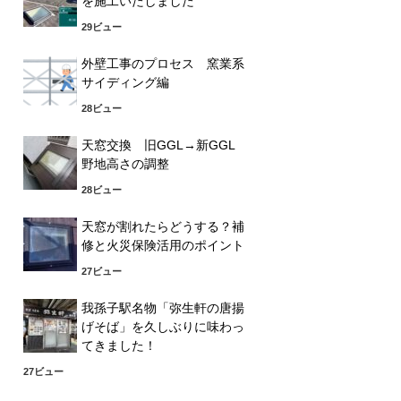
を施工いたしました
29ビュー
外壁工事のプロセス 窯業系
サイディング編
28ビュー
天窓交換 旧GGL→新GGL
野地高さの調整
28ビュー
天窓が割れたらどうする？補
修と火災保険活用のポイント
27ビュー
我孫子駅名物「弥生軒の唐揚
げそば」を久しぶりに味わっ
てきました！
27ビュー