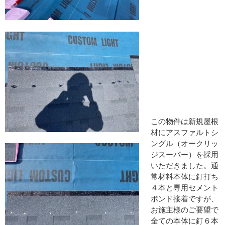
この物件は新規屋根
材にアスファルトシ
ングル（オークリッ
ジスーパー）を採用
いただきました。通
常材料本体に釘打ち
４本と専用セメント
ボンド接着ですが、
お施主様のご要望で
全ての本体に釘６本