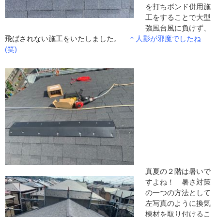
を打ちボンド併用施
工をすることで大型
強風台風に負けず、
飛ばされない施工をいたしました。
＊人影が邪魔でしたね
(笑)
真夏の２階は暑いで
すよね！ 暑さ対策
の一つの方法として
左写真のように換気
棟材を取り付けるこ