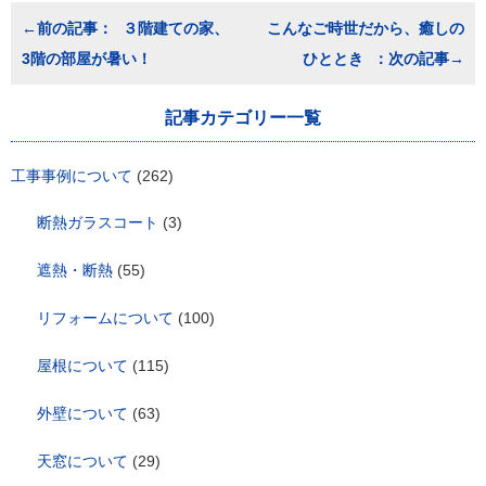
投
３階建ての家、
こんなご時世だから、癒しの
稿
3階の部屋が暑い！
ひととき
ナ
ビ
ゲ
記事カテゴリー一覧
ー
シ
ョ
工事事例について
(262)
ン
断熱ガラスコート
(3)
遮熱・断熱
(55)
リフォームについて
(100)
屋根について
(115)
外壁について
(63)
天窓について
(29)