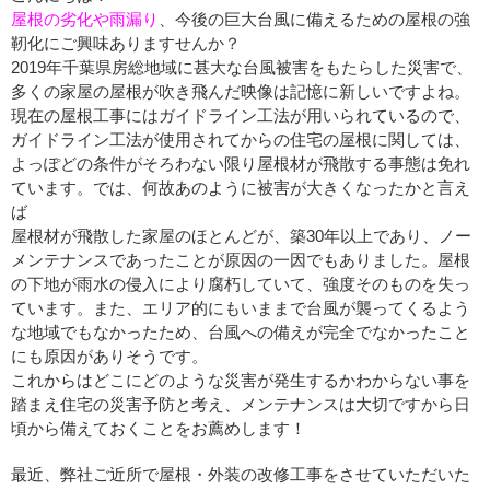
屋根の劣化や雨漏り
、今後の巨大台風に備えるための屋根の強
靭化にご興味ありますせんか？
2019年千葉県房総地域に甚大な台風被害をもたらした災害で、
多くの家屋の屋根が吹き飛んだ映像は記憶に新しいですよね。
現在の屋根工事にはガイドライン工法が用いられているので、
ガイドライン工法が使用されてからの住宅の屋根に関しては、
よっぽどの条件がそろわない限り屋根材が飛散する事態は免れ
ています。では、何故あのように被害が大きくなったかと言え
ば
屋根材が飛散した家屋のほとんどが、築30年以上であり、ノー
メンテナンスであったことが原因の一因でもありました。屋根
の下地が雨水の侵入により腐朽していて、強度そのものを失っ
ています。また、エリア的にもいままで台風が襲ってくるよう
な地域でもなかったため、台風への備えが完全でなかったこと
にも原因がありそうです。
これからはどこにどのような災害が発生するかわからない事を
踏まえ住宅の災害予防と考え、メンテナンスは大切ですから日
頃から備えておくことをお薦めします！
最近、弊社ご近所で屋根・外装の改修工事をさせていただいた