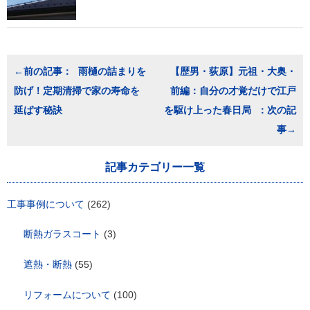
投
雨樋の詰まりを
【歴男・荻原】元祖・大奥・
稿
防げ！定期清掃で家の寿命を
前編：自分の才覚だけで江戸
ナ
ビ
延ばす秘訣
を駆け上った春日局
ゲ
ー
シ
ョ
記事カテゴリー一覧
ン
工事事例について
(262)
断熱ガラスコート
(3)
遮熱・断熱
(55)
リフォームについて
(100)