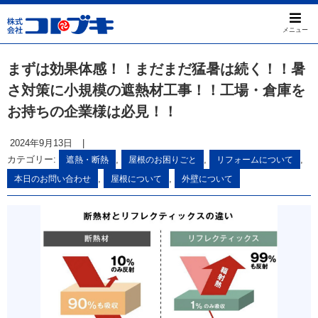
メニュー
まずは効果体感！！まだまだ猛暑は続く！！暑
さ対策に小規模の遮熱材工事！！工場・倉庫を
お持ちの企業様は必見！！
2024年9月13日
|
カテゴリー:
,
,
,
遮熱・断熱
屋根のお困りごと
リフォームについて
,
,
本日のお問い合わせ
屋根について
外壁について