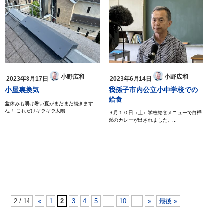
小野広和
小野広和
2023年8月17日
2023年6月14日
小屋裏換気
我孫子市内公立小中学校での
給食
盆休みも明け暑い夏がまだまだ続きます
ね！ これだけギラギラ太陽...
６月１０日（土）学校給食メニューで白樺
派のカレーが出されました。...
2 / 14
«
1
2
3
4
5
...
10
...
»
最後 »