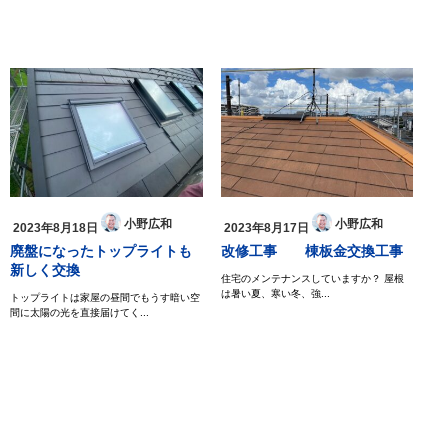
小野広和
小野広和
2023年8月18日
2023年8月17日
廃盤になったトップライトも
改修工事 棟板金交換工事
新しく交換
住宅のメンテナンスしていますか？ 屋根
は暑い夏、寒い冬、強...
トップライトは家屋の昼間でもうす暗い空
間に太陽の光を直接届けてく...