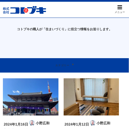
メニュー
コトブキの職人が「住まいづくり」に役立つ情報をお送りします。
すべて
屋根のお困りごと
工事事例について
天窓について
本日のお問い合わせ
我孫子ってすばらしい
お知らせ
カテゴリー
小野広和
小野広和
2024年1月16日
2024年1月12日