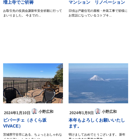
増上寺でご祈祷
マンション リノベーション
お取引先の役員会謙新年安全祈願に行って
日頃は戸建住宅の屋根・外装工事で皆様に
まいりました。 今までの...
お世話になっているコトブキ...
小野広和
小野広和
2024年1月10日
2024年1月9日
ビバーチェ（さくら坂
本年もよろしくお願いいたし
VIVACE）
ます。
茨城県守谷市にある、ちょっとおしゃれな
明けましておめでとうございます。 新年