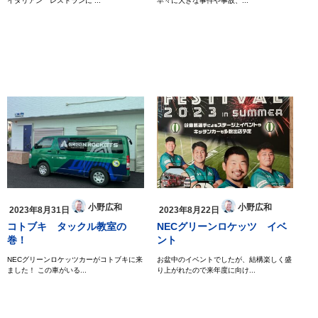
イタリアン レストランに ...
早々に大きな事件や事故、...
小野広和
小野広和
2023年8月31日
2023年8月22日
コトブキ タックル教室の
NECグリーンロケッツ イベ
巻！
ント
NECグリーンロケッツカーがコトブキに来
お盆中のイベントでしたが、結構楽しく盛
ました！ この車がいる...
り上がれたので来年度に向け...